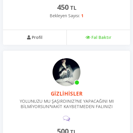
450
TL
Bekleyen Sayısı:
1
Profil
Fal Baktır
GİZLİHİSLER
YOLUNUZU MU ŞAŞIRDINIZ?NE YAPACAĞINI MI
BİLMİYORSUN?VAKİT KAYBETMEDEN FALINIZI
GÖNDERİN.TANITIM FALI OLARAK ÜCRET ŞİMDİLİK 30
TL OLACAK BİR SÜRELİĞİNE
500
TL