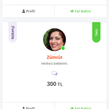
Profil
Fal Baktır
Nöbetçi
Yeni
Zümrüt
Herkesi beklerim.
300
TL
Profil
Fal Baktır