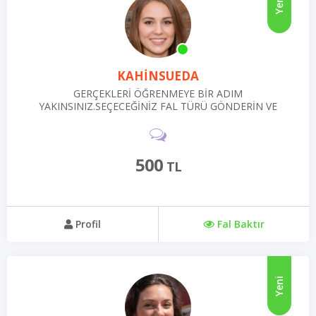
Yeni
KAHİNSUEDA
GERÇEKLERİ ÖĞRENMEYE BİR ADIM
YAKINSINIZ.SEÇECEĞİNİZ FAL TÜRÜ GÖNDERİN VE
GERÇEKLER VE GELECEK DE BAŞINIZA GELEBİLECEK
OLAYLAR İLE YÜZLEŞİN.
500
TL
Profil
Fal Baktır
Yeni