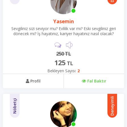
Yasemin
Sevgiliniz sizi seviyor mu? Evlilik var mı? Eski sevgiliniz geri
dönecek mi? İş hayatınız, kariyer hayatınız nasıl olacak?
Hepsi ve daha fazlası her ne derdiniz sorununuz varsa
gelin beraber çözelim.
250 TL
125
TL
Bekleyen Sayısı:
2
Profil
Fal Baktır
Deneyimli
Nöbetçi