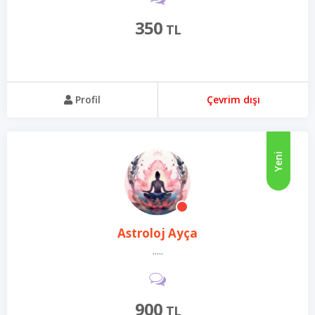
350
TL
Profil
Çevrim dışı
Yeni
Astroloj Ayça
.....
900
TL