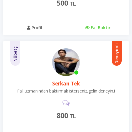
500
TL
Profil
Fal Baktır
Deneyimli
Nöbetçi
Serkan Tek
Falı uzmanından baktırmak isterseniz,gelin deneyin.!
800
TL