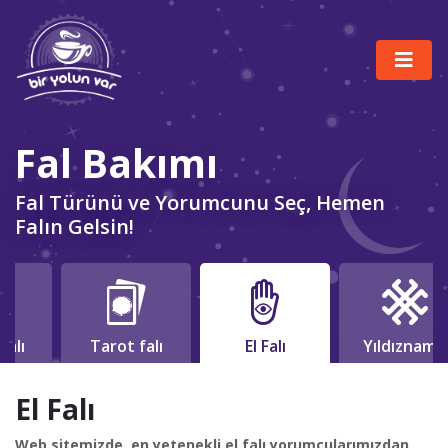
Fal Bakımı
Fal Türünü ve Yorumcunu Seç, Hemen
Falın Gelsin!
falı
Tarot falı
El Falı
Yıldızname
El Falı
Web sitemizde, en yetenekli el falı yorumcularımızdan