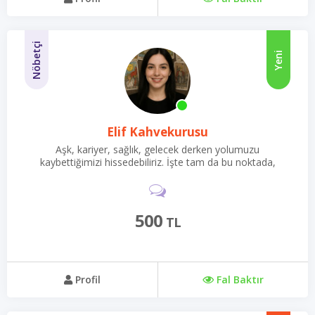
Nöbetçi
Yeni
Elif Kahvekurusu
Aşk, kariyer, sağlık, gelecek derken yolumuzu
kaybettiğimizi hissedebiliriz. İşte tam da bu noktada,
sezgilerime ve deneyimime güvenerek size ışık tutmak için
buradayım!
500
TL
Profil
Fal Baktır