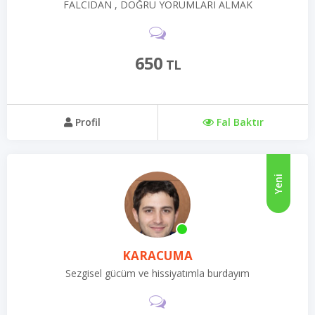
FALCIDAN , DOĞRU YORUMLARI ALMAK
İSTİYORSANIZ,DOĞRU ADRESTESİNİZ.NE DUYMAK
İSTİYORSANIZ O DEĞİL NE ÇIKIYORSA ONLARI
DUYACAĞINIZA EMİN OLABİLİRSİNİZ.
650
TL
Profil
Fal Baktır
Yeni
KARACUMA
Sezgisel gücüm ve hissiyatımla burdayım