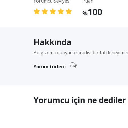
Yorumcu Seviyesi
Puan
100
%
Hakkında
Bu gizemli dünyada sıradışı bir fal deneyim
Yorum türleri:
Yorumcu için ne dediler 