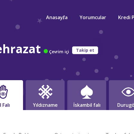
Anasayfa
Yorumcular
Kredi 
hrazat
Takip et
Çevrim içi
l Falı
Yıldızname
İskambil falı
Durugö