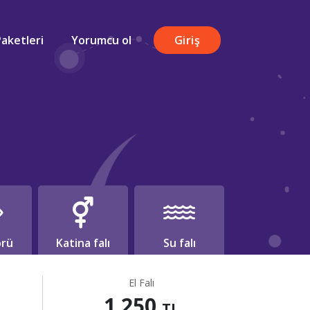
Paketleri
Yorumcu ol
Giriş
rü
Katina falı
Su falı
El Falı
1.250
TL