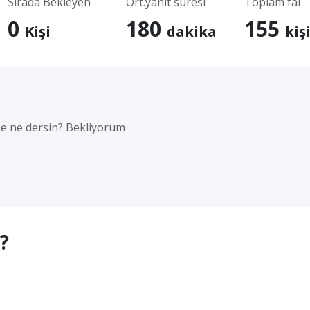
Sırada Bekleyen
Ort.yanıt süresi
Toplam fal
0
180
155
Kişi
dakika
kiş
ine ne dersin? Bekliyorum
?