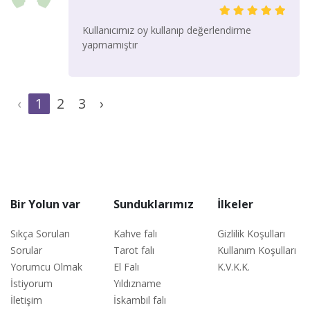
Kullanıcımız oy kullanıp değerlendirme
yapmamıştır
‹
1
2
3
›
Bir Yolun var
Sunduklarımız
İlkeler
Sıkça Sorulan
Kahve falı
Gizlilik Koşulları
Sorular
Tarot falı
Kullanım Koşulları
Yorumcu Olmak
El Falı
K.V.K.K.
İstiyorum
Yıldızname
İletişim
İskambil falı