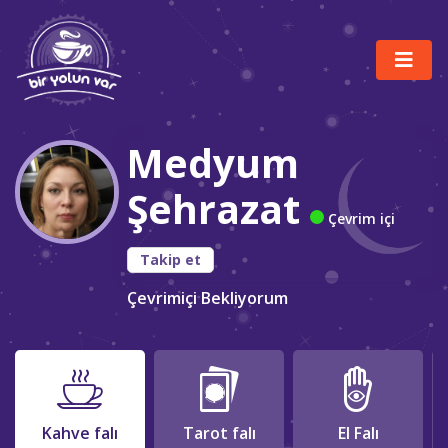
Medyum
Şehrazat
Çevrim içi
Takip et
Çevrimiçi Bekliyorum
Kahve falı
Tarot falı
El Falı