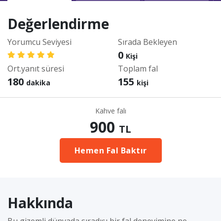
Değerlendirme
Yorumcu Seviyesi
Sırada Bekleyen
0
Kişi
Ort.yanıt süresi
Toplam fal
180
155
dakika
kişi
Kahve falı
900
TL
Hemen Fal Baktır
Hakkında