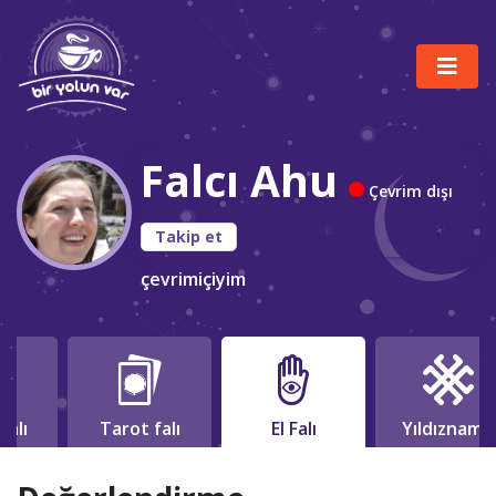
Falcı Ahu
Çevrim dışı
Takip et
çevrimiçiyim
falı
Tarot falı
El Falı
Yıldızname