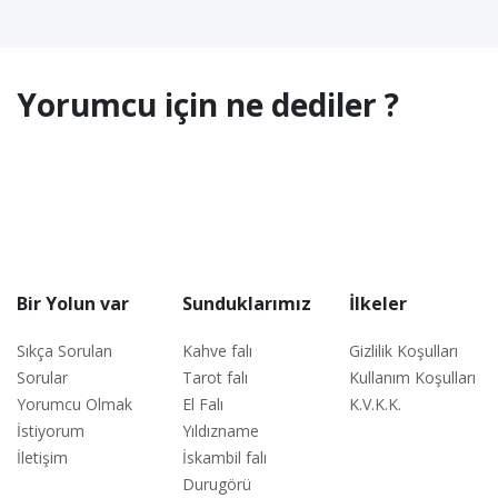
Yorumcu için ne dediler ?
Bir Yolun var
Sunduklarımız
İlkeler
Sıkça Sorulan
Kahve falı
Gizlilik Koşulları
Sorular
Tarot falı
Kullanım Koşulları
Yorumcu Olmak
El Falı
K.V.K.K.
İstiyorum
Yıldızname
İletişim
İskambil falı
Durugörü