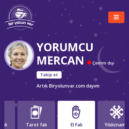
YORUMCU
MERCAN
Çevrim dışı
Takip et
Artık Biryolunvar.com dayım
falı
Tarot falı
El Falı
Yıldızname