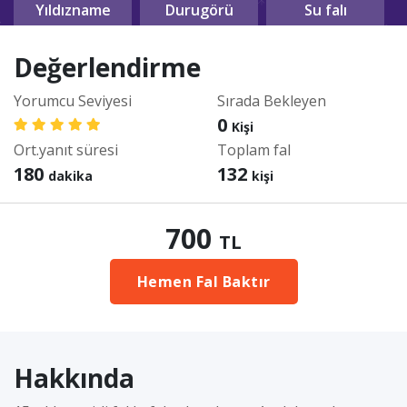
Yıldızname
Durugörü
Su falı
Değerlendirme
Yorumcu Seviyesi
Sırada Bekleyen
0
Kişi
Ort.yanıt süresi
Toplam fal
180
132
dakika
kişi
700
TL
Hemen Fal Baktır
Hakkında