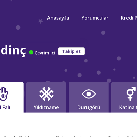
Anasayfa
Yorumcular
Kredi 
dinç
Takip et
Çevrim içi
l Falı
Yıldızname
Durugörü
Katina f