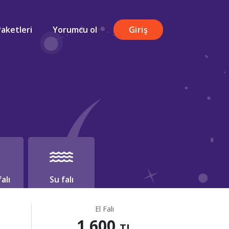
Paketleri
Yorumcu ol
Giriş
alı
Su falı
El Falı
1.600
TL