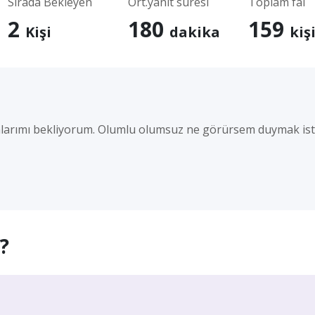
Sırada Bekleyen
Ort.yanıt süresi
Toplam fal
2
180
159
Kişi
dakika
kiş
nlarımı bekliyorum. Olumlu olumsuz ne görürsem duymak i
?