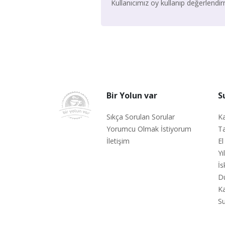
Kullanıcımız oy kullanıp değerlend
Bir Yolun var
S
Sıkça Sorulan Sorular
Ka
Yorumcu Olmak İstiyorum
Ta
İletişim
El
Yı
İs
D
Ka
Su