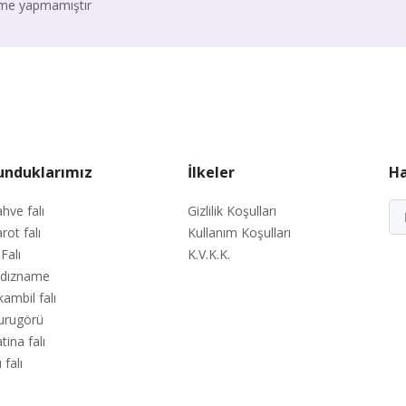
irme yapmamıştır
unduklarımız
İlkeler
Ha
hve falı
Gizlilik Koşulları
rot falı
Kullanım Koşulları
 Falı
K.V.K.K.
ldızname
kambil falı
urugörü
tina falı
 falı