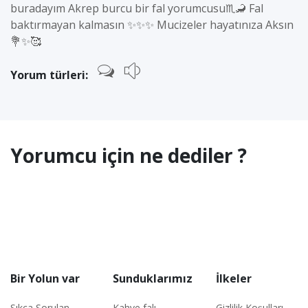
buradayım Akrep burcu bir fal yorumcusu♏🦂 Fal
baktırmayan kalmasın ✨✨✨ Mucizeler hayatınıza Aksın
💐✨🥰
Yorum türleri:
Yorumcu için ne dediler ?
Bir Yolun var
Sunduklarımız
İlkeler
Sıkça Sorulan
Kahve falı
Gizlilik Koşulları