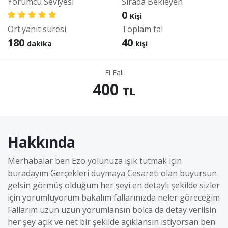
Yorumcu Seviyesi
Sırada Bekleyen
0
Kişi
Ort.yanıt süresi
Toplam fal
180
40
dakika
kişi
El Falı
400
TL
Hakkında
Merhabalar ben Ezo yolunuza ışık tutmak için
buradayım Gerçekleri duymaya Cesareti olan buyursun
gelsin görmüş olduğum her şeyi en detaylı şekilde sizler
için yorumluyorum bakalım fallarınızda neler göreceğim
Fallarım uzun uzun yorumlansın bolca da detay verilsin
her şey açık ve net bir şekilde açıklansın istiyorsan ben