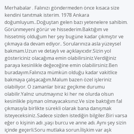
Merhabalar . Falınızı göndermeden önce kısaca size
kendini tanıtmak isterim. 1978 Ankara
doğumluyum...Doğuştan gelen bazı yetenelere sahibim.
Görünmeyeni görür ve hissederim.Baktığım ve
hissetmiş olduğum her şey bugüne kadar çıkmıştır ve
çıkmaya da devam ediyor.. Sorularınıza asla yüzeysel
bakmam.Uzun ve detaylı ve açıklayıcıdır.Sizin yol
göstericiniz olacağıma emin olabilirsiniz.Verdiğiniz
paraya kesinlikle değeceğine emin olabilirsiniz.Ben
buradayım.Falınıza mümkün olduğu kadar vakitlice
bakmaya çalışacağım.Malum bazen özel işleriniz
olabiliyor. O zamanlar biraz geçikme durumu
olabilir.Yalnız unutmayınız ki her ne olurda olsun
kesinlikle pişman olmayacaksınız.Ve size baktığım fal
çıkmasıyla birlikte sürekli olarak bana danışmak
isteyeceksiniz..Sadece sizden istediğin bilgiler.Biri varsa
eğer o kişinin adı ,yaşı burcu ve anne adı. Aynı şey sizin
içinde geçerli.Soru mutlaka sorun.İlişkim var aşk