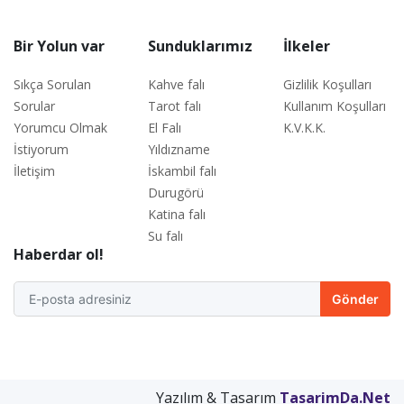
Bir Yolun var
Sunduklarımız
İlkeler
Sıkça Sorulan
Kahve falı
Gizlilik Koşulları
Sorular
Tarot falı
Kullanım Koşulları
Yorumcu Olmak
El Falı
K.V.K.K.
İstiyorum
Yıldızname
İletişim
İskambil falı
Durugörü
Katina falı
Su falı
Haberdar ol!
Gönder
Yazılım & Tasarım
TasarimDa.Net