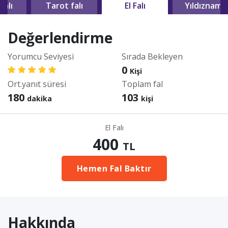
falı
Tarot falı
El Falı
Yıldızname
Değerlendirme
Yorumcu Seviyesi
Sırada Bekleyen
0
Kişi
Ort.yanıt süresi
Toplam fal
180
103
dakika
kişi
El Falı
400
TL
Hemen Fal Baktır
Hakkında