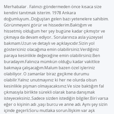
Merhabalar . Falınızı göndermeden önce kısaca size
kendini tanıtmak isterim. 1978 Ankara
doğumluyum...Doğuştan gelen bazı yetenelere sahibim.
Görünmeyeni görür ve hissederim.Baktığım ve
hissetmiş olduğum her şey bugüne kadar çıkmıştır ve
çıkmaya da devam ediyor.. Sorularınıza asla yüzeysel
bakmam.Uzun ve detaylı ve açıklayıcıdır.Sizin yol
göstericiniz olacağıma emin olabilirsiniz.Verdiğiniz
paraya kesinlikle değeceğine emin olabilirsiniz.Ben
buradayım.Falınıza mümkün olduğu kadar vakitlice
bakmaya çalışacağım.Malum bazen özel işleriniz
olabiliyor. O zamanlar biraz geçikme durumu
olabilir.Yalnız unutmayınız ki her ne olurda olsun
kesinlikle pişman olmayacaksınız.Ve size baktığım fal
çıkmasıyla birlikte sürekli olarak bana danışmak
isteyeceksiniz..Sadece sizden istediğin bilgiler.Biri varsa
eğer o kişinin adı ,yaşı burcu ve anne adı. Aynı şey sizin
içinde geçerli.Soru mutlaka sorun.İlişkim var aşk