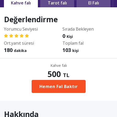
Kahve falı
Tarot falı
El Falı
Değerlendirme
Yorumcu Seviyesi
Sırada Bekleyen
0
Kişi
Ort.yanıt süresi
Toplam fal
180
103
dakika
kişi
Kahve falı
500
TL
Hemen Fal Baktır
Hakkında