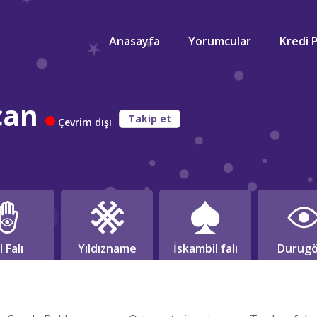
Anasayfa
Yorumcular
Kredi 
can
Takip et
Çevrim dışı
l Falı
Yıldızname
İskambil falı
Durugö