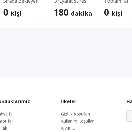
Sırada Bekleyen
Ort.yanıt süresi
Toplam fal
0
180
0
Kişi
dakika
kişi
unduklarımız
İlkeler
Ha
hve falı
Gizlilik Koşulları
rot falı
Kullanım Koşulları
 Falı
K.V.K.K.