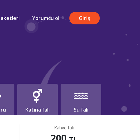
Paketleri
Yorumcu ol
Giriş
rü
Katina falı
Su falı
Kahve falı
200
TL