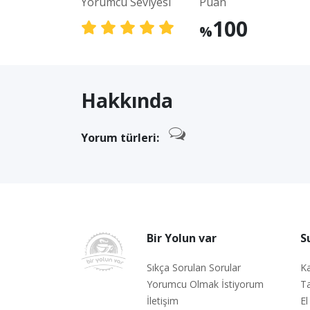
Yorumcu Seviyesi
Puan
100
%
Hakkında
Yorum türleri:
Bir Yolun var
S
Sıkça Sorulan Sorular
Ka
Yorumcu Olmak İstiyorum
Ta
İletişim
El