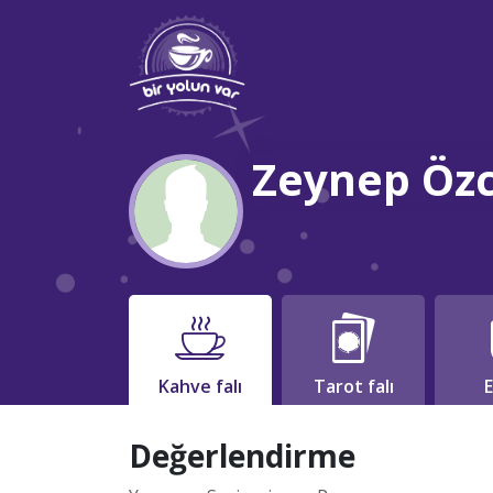
Zeynep Öz
Kahve falı
Tarot falı
E
Değerlendirme