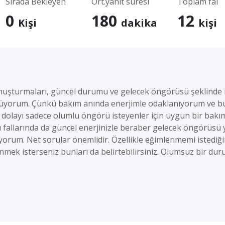
Sırada Bekleyen
Ort.yanıt süresi
Toplam fal
0
180
12
Kişi
dakika
kişi
in konuşturmaları, güncel durumu ve gelecek öngörüsü şeklinde i
üyorum. Çünkü bakım anında enerjimle odaklanıyorum ve buna
olayı sadece olumlu öngörü isteyenler için uygun bir bakım
fallarında da güncel enerjinizle beraber gelecek öngörüsü y
orum. Net sorular önemlidir. Özellikle eğimlenmemi istediği
nmek isterseniz bunları da belirtebilirsiniz. Olumsuz bir d