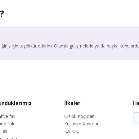
?
diğiniz için teşekkür ederim. Olumlu gelişmelerle ya da başka konularda
unduklarımız
İlkeler
Ha
hve falı
Gizlilik Koşulları
rot falı
Kullanım Koşulları
 Falı
K.V.K.K.
ldızname