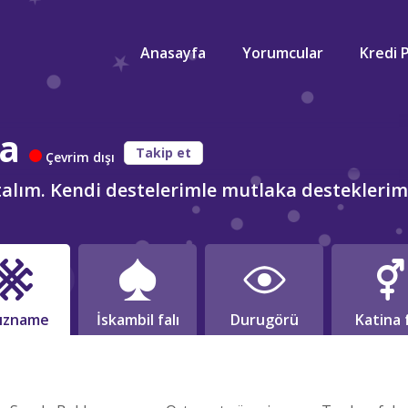
Anasayfa
Yorumcular
Kredi 
ra
Takip et
Çevrim dışı
utalım. Kendi destelerimle mutlaka desteklerim
dızname
İskambil falı
Durugörü
Katina f