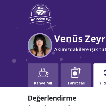
Venüs Zey
Aklınızdakilere ışık t
Kahve falı
Tarot falı
Yıl
Değerlendirme