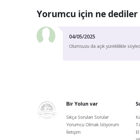
Yorumcu için ne dediler 
04/05/2025
Olumsuzu da açık yüreklilikle söyle
Bir Yolun var
S
Sıkça Sorulan Sorular
Ka
Yorumcu Olmak İstiyorum
Ta
İletişim
El
Yı