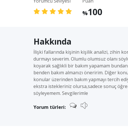
Yorumcu Seviyesi
Puan
100
%
Hakkında
İlişki fallarında kişinin kişilik analizi, zih
durmayı severim. Olumlu olumsuz olanı söyl
koyarak sağlıkli bir bakım yapamam bundan d
benden bakım almanızı öneririm. Diğer konu 
konular üzerinden bakım yapmayı tercih ediy
ekstra istekleriniz olursa,sadece sonuç öğre
söyleyemem. Sevgilerimle
Yorum türleri: