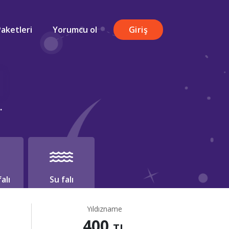
Paketleri
Yorumcu ol
Giriş
.
alı
Su falı
Yıldızname
400
TL