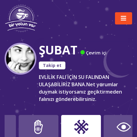
ŞUBAT
Çevrim içi
Takip et
EVLİLİK FALI İÇİN SU FALINDAN
ULAŞABİLİRİZ BANA.Net yorumlar
duymak istiyorsanız geçiktirmeden
falınızı gönderebilirsiniz.