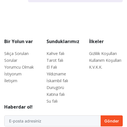
Bir Yolun var
Sunduklarımız
İlkeler
Sıkça Sorulan
Kahve falı
Gizlilik Koşulları
Sorular
Tarot falı
Kullanım Koşulları
Yorumcu Olmak
El Falı
K.V.K.K.
İstiyorum
Yıldızname
İletişim
İskambil falı
Durugörü
Katina falı
Su falı
Haberdar ol!
Gönder