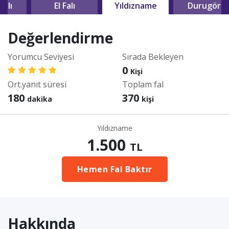
falı
El Falı
Yıldızname
Durugörü
Değerlendirme
Yorumcu Seviyesi
Sırada Bekleyen
0
Kişi
Ort.yanıt süresi
Toplam fal
180
370
dakika
kişi
Yıldızname
1.500
TL
Hemen Fal Baktır
Hakkında