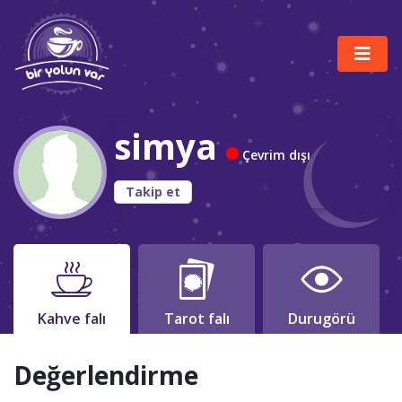
simya
Çevrim dışı
Takip et
Kahve falı
Tarot falı
Durugörü
Değerlendirme