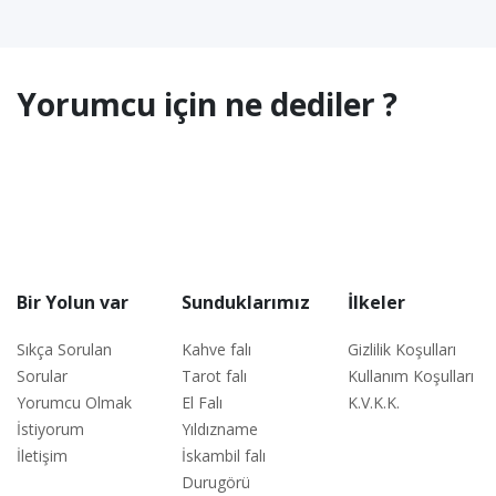
Yorumcu için ne dediler ?
Bir Yolun var
Sunduklarımız
İlkeler
Sıkça Sorulan
Kahve falı
Gizlilik Koşulları
Sorular
Tarot falı
Kullanım Koşulları
Yorumcu Olmak
El Falı
K.V.K.K.
İstiyorum
Yıldızname
İletişim
İskambil falı
Durugörü