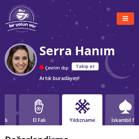
Serra Hanım
Takip et
Çevrim dışı
Artık buradayım!
falı
El Falı
Yıldızname
İskambil fal