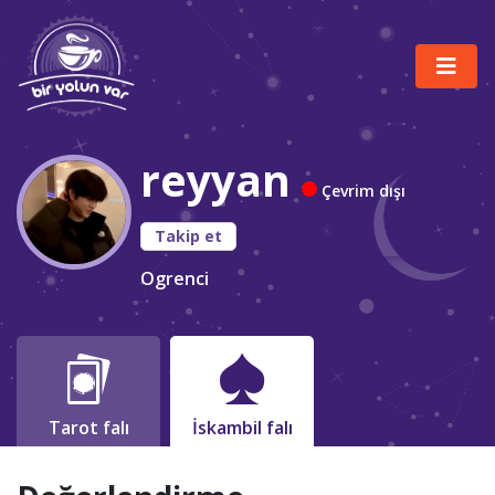
reyyan
Çevrim dışı
Takip et
Ogrenci
Tarot falı
İskambil falı