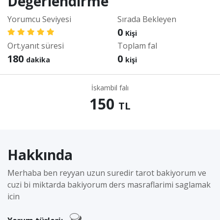
Değerlendirme
Yorumcu Seviyesi
Sırada Bekleyen
0
Kişi
Ort.yanıt süresi
Toplam fal
180
0
dakika
kişi
İskambil falı
150
TL
Hakkında
Merhaba ben reyyan uzun suredir tarot bakiyorum ve
cuzi bi miktarda bakiyorum ders masraflarimi saglamak
icin