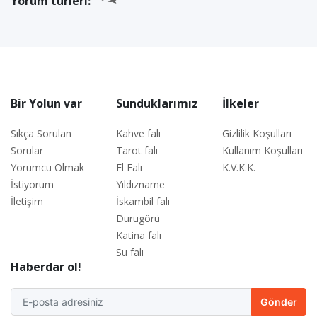
Yorum türleri:
Bir Yolun var
Sunduklarımız
İlkeler
Sıkça Sorulan
Kahve falı
Gizlilik Koşulları
Sorular
Tarot falı
Kullanım Koşulları
Yorumcu Olmak
El Falı
K.V.K.K.
İstiyorum
Yıldızname
İletişim
İskambil falı
Durugörü
Katina falı
Su falı
Haberdar ol!
Gönder