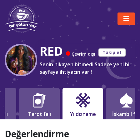
RED
Takip et
Çevrim dışı
Senin hikayen bitmedi.Sadece yeni bir
sayfaya ihtiyacın var.!
falı
Tarot falı
Yıldızname
İskambil fal
Değerlendirme