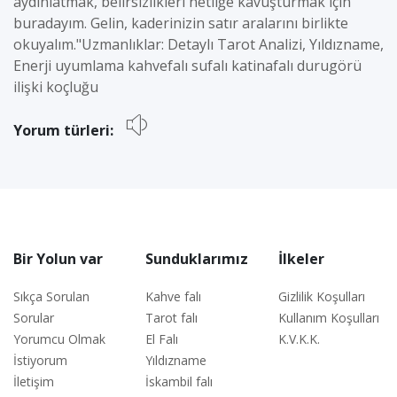
aydınlatmak, belirsizlikleri netliğe kavuşturmak için
buradayım. Gelin, kaderinizin satır aralarını birlikte
okuyalım." ​Uzmanlıklar: Detaylı Tarot Analizi, Yıldızname,
Enerji uyumlama kahvefalı sufalı katinafalı durugörü
ilişki koçluğu
Yorum türleri:
Bir Yolun var
Sunduklarımız
İlkeler
Sıkça Sorulan
Kahve falı
Gizlilik Koşulları
Sorular
Tarot falı
Kullanım Koşulları
Yorumcu Olmak
El Falı
K.V.K.K.
İstiyorum
Yıldızname
İletişim
İskambil falı