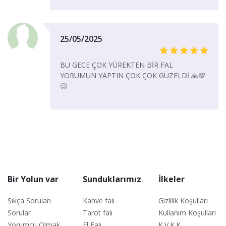
25/05/2025
BU GECE ÇOK YÜREKTEN BİR FAL
YORUMUN YAPTIN ÇOK ÇOK GÜZELDİ 🙏💯
😌
Bir Yolun var
Sunduklarımız
İlkeler
Sıkça Sorulan
Kahve falı
Gizlilik Koşulları
Sorular
Tarot falı
Kullanım Koşulları
Yorumcu Olmak
El Falı
K.V.K.K.