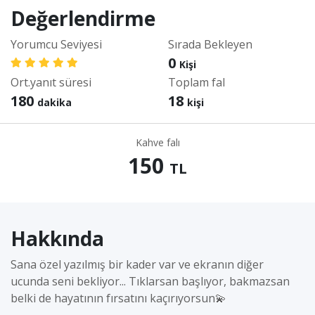
Değerlendirme
Yorumcu Seviyesi
Sırada Bekleyen
0
Kişi
Ort.yanıt süresi
Toplam fal
180
18
dakika
kişi
Kahve falı
150
TL
Hakkında
Sana özel yazılmış bir kader var ve ekranın diğer
ucunda seni bekliyor... Tıklarsan başlıyor, bakmazsan
belki de hayatının fırsatını kaçırıyorsun💫