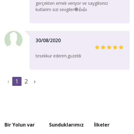
gerçekten emek veriyor ve saygilisiniz
kutlarim sizi sevgiler🧿👍👍
30/08/2020
tesekkur ederim.guzeldi
‹
1
2
›
Bir Yolun var
Sunduklarımız
İlkeler