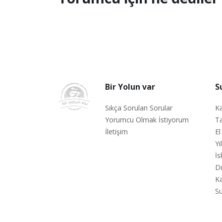
Bir Yolun var
S
Sıkça Sorulan Sorular
Ka
Yorumcu Olmak İstiyorum
Ta
İletişim
El
Yı
İs
D
Ka
Su