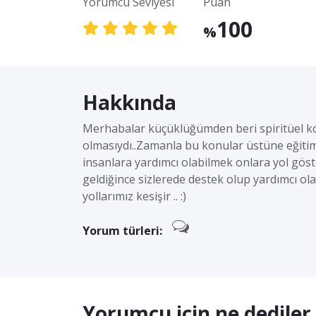
Yorumcu Seviyesi
Puan
100
%
Hakkında
Merhabalar küçüklüğümden beri spiritüel ko
olmasıydı..Zamanla bu konular üstüne eğitimle
insanlara yardımcı olabilmek onlara yol göste
geldiğince sizlerede destek olup yardımcı ol
yollarımız kesişir .. :)
Yorum türleri:
Yorumcu için ne dediler 