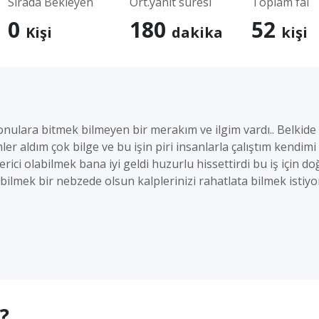
Sırada Bekleyen
Ort.yanıt süresi
Toplam fal
0
180
52
Kişi
dakika
kişi
nulara bitmek bilmeyen bir merakım ve ilgim vardı.. Belkide
r aldım çok bilge ve bu işin piri insanlarla çalıştım kendimi
rici olabilmek bana iyi geldi huzurlu hissettirdi bu iş için 
abilmek bir nebzede olsun kalplerinizi rahatlata bilmek isti
?