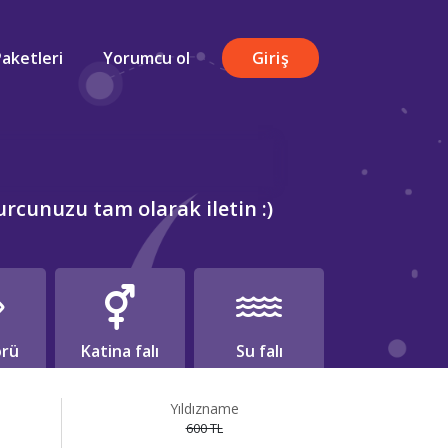
Paketleri
Yorumcu ol
Giriş
urcunuzu tam olarak iletin :)
rü
Katina falı
Su falı
Yıldızname
600 TL