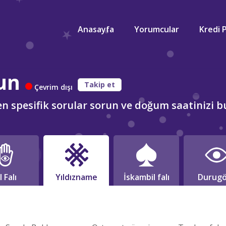
Anasayfa
Yorumcular
Kredi 
un
Takip et
Çevrim dışı
ken spesifik sorular sorun ve doğum saatinizi b
l Falı
Yıldızname
İskambil falı
Durugö