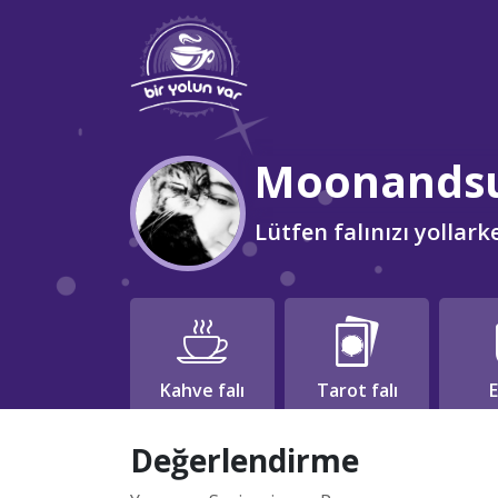
Moonands
Lütfen falınızı yollar
Kahve falı
Tarot falı
E
Değerlendirme