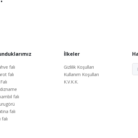
unduklarımız
İlkeler
Ha
hve falı
Gizlilik Koşulları
rot falı
Kullanım Koşulları
 Falı
K.V.K.K.
ldızname
kambil falı
urugörü
tina falı
 falı