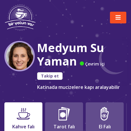
Medyum Su
Yaman
Çevrim içi
Takip et
Katinada mucizelere kapı aralayabilir
Kahve falı
Tarot falı
El Falı