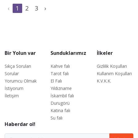
‹
1
2
3
›
Bir Yolun var
Sunduklarımız
İlkeler
Sıkça Sorulan
Kahve falı
Gizlilik Koşulları
Sorular
Tarot falı
Kullanım Koşulları
Yorumcu Olmak
El Falı
K.V.K.K.
İstiyorum
Yıldızname
İletişim
İskambil falı
Durugörü
Katina falı
Su falı
Haberdar ol!