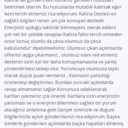
Katina falı gönderirken bilmeniz gereken hususları
belirtmek isterim. Bu hususlarda mutabık kalırsak eğer
beni tercih etmenizi rica ediyorum. Katina Destesi en
sağlıklı bilgileri veren ,en çok konuşan destedir.
Enerjimiz uyduğu taktirde bilinmeyeni, merak edileni
çok net bir şekilde cevaplar.Katina falını tercih etmeden
önce ‘sonuç olumlu da çıksa olumsuz da çıksa
kabülümdür’ diyebilmelisiniz. Olumsuz çıkan açılımlarda
öfkenizi açığa çıkarmanız , olumsuz olanı red etmeniz
destenin sizin için bir daha konuşmamasına ve yanlış
yönlendirmesi sebep olur. Yorumcuya olumsuza tepki
olarak düşük puan vermeniz , Katinanın yansıttığı
önizlemeyi değiştirmez. Bundan sonraki açılımlarda
cevap almamanızı sağlar.Konunuza odaklanarak
kartları çekmeniz çok önemli. Kartlara sizin enerjinizin
yansıması ve o enerjinin dillenmesi sağlıklı bir yorum
alacağınız anlamına gelir.Gerçek isminizle ve doğum
bilgilerinizle açılım göndermenizi rica ediyorum. Başka
isimlerle gönderilen açılımlarda başka hayatları dinlemiş