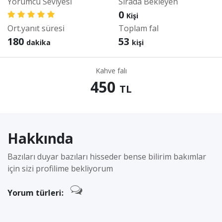
Yorumcu Seviyesi
Sırada Bekleyen
0
Kişi
Ort.yanıt süresi
Toplam fal
180
53
dakika
kişi
Kahve falı
450
TL
Hakkında
Bazıları duyar bazıları hisseder bense bilirim bakımlar
için sizi profilime bekliyorum
Yorum türleri: