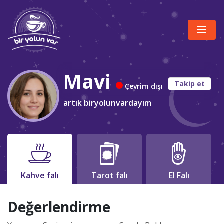
Mavi
Takip et
Çevrim dışı
artık biryolunvardayım
Kahve falı
Tarot falı
El Falı
Değerlendirme