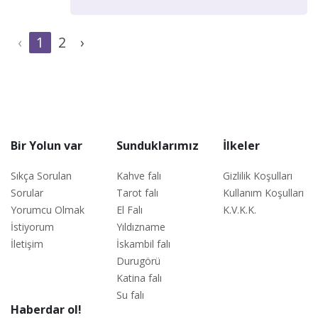
‹
1
2
›
Bir Yolun var
Sunduklarımız
İlkeler
Sıkça Sorulan
Kahve falı
Gizlilik Koşulları
Sorular
Tarot falı
Kullanım Koşulları
Yorumcu Olmak
El Falı
K.V.K.K.
İstiyorum
Yıldızname
İletişim
İskambil falı
Durugörü
Katina falı
Su falı
Haberdar ol!