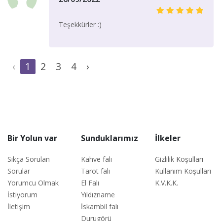
Teşekkürler :)
‹
1
2
3
4
›
Bir Yolun var
Sunduklarımız
İlkeler
Sıkça Sorulan
Kahve falı
Gizlilik Koşulları
Sorular
Tarot falı
Kullanım Koşulları
Yorumcu Olmak
El Falı
K.V.K.K.
İstiyorum
Yıldızname
İletişim
İskambil falı
Durugörü