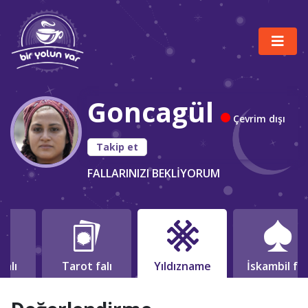
Goncagül
Çevrim dışı
Takip et
FALLARINIZI BEKLİYORUM
falı
Tarot falı
Yıldızname
İskambil fal