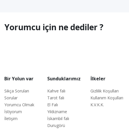
Yorumcu için ne dediler ?
Bir Yolun var
Sunduklarımız
İlkeler
Sıkça Sorulan
Kahve falı
Gizlilik Koşulları
Sorular
Tarot falı
Kullanım Koşulları
Yorumcu Olmak
El Falı
K.V.K.K.
İstiyorum
Yıldızname
İletişim
İskambil falı
Durugörü