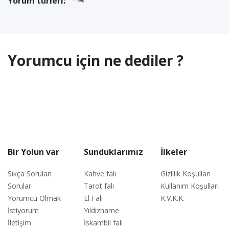
Yorum türleri:
Yorumcu için ne dediler ?
Bir Yolun var
Sunduklarımız
İlkeler
Sıkça Sorulan
Kahve falı
Gizlilik Koşulları
Sorular
Tarot falı
Kullanım Koşulları
Yorumcu Olmak
El Falı
K.V.K.K.
İstiyorum
Yıldızname
İletişim
İskambil falı