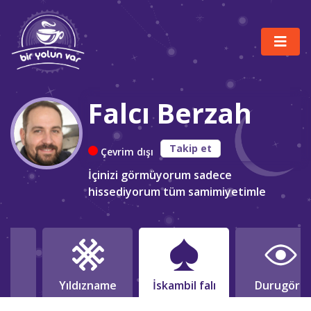
Falcı Berzah
Takip et
Çevrim dışı
İçinizi görmüyorum sadece
hissediyorum tüm samimiyetimle
lı
Yıldızname
İskambil falı
Durugörü