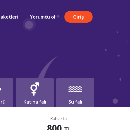
Paketleri
Yorumcu ol
Giriş
rü
Katina falı
Su falı
Kahve falı
800
TL