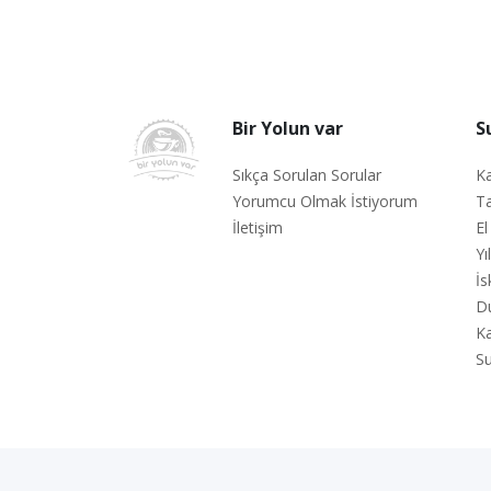
Bir Yolun var
S
Sıkça Sorulan Sorular
Ka
Yorumcu Olmak İstiyorum
Ta
İletişim
El
Yı
İs
D
Ka
Su