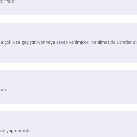
ir faldı.
 çok kısa geçiştiriliyor veya cevap verilmiyor. İnanılmaz da ücretler al
rum.
irme yapmamıştır