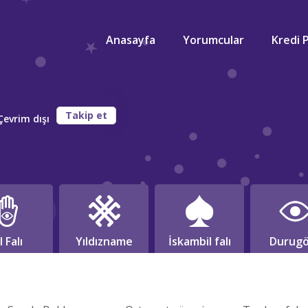
Anasayfa
Yorumcular
Kredi 
Takip et
evrim dışı
l Falı
Yıldızname
İskambil falı
Durugö