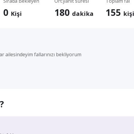
Sırada Bekleyen
Ort.yanıt süresi
Toplam fal
0
180
155
Kişi
dakika
kiş
ar ailesindeyim fallarınızı bekliyorum
?