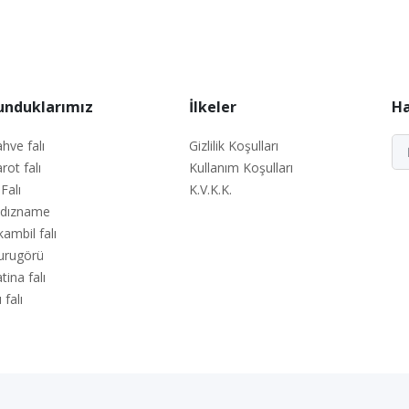
unduklarımız
İlkeler
Ha
hve falı
Gizlilik Koşulları
rot falı
Kullanım Koşulları
 Falı
K.V.K.K.
ldızname
kambil falı
urugörü
tina falı
 falı