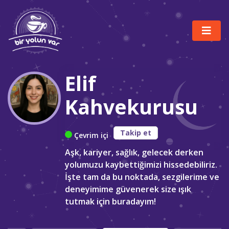
Elif
Kahvekurusu
Takip et
Çevrim içi
Aşk, kariyer, sağlık, gelecek derken
yolumuzu kaybettiğimizi hissedebiliriz.
İşte tam da bu noktada, sezgilerime ve
deneyimime güvenerek size ışık
tutmak için buradayım!