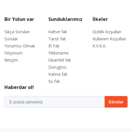
Bir Yolun var
Sunduklarımız
İlkeler
Sıkça Sorulan
Kahve falı
Gizlilik Koşulları
Sorular
Tarot falı
Kullanım Koşulları
Yorumcu Olmak
El Falı
K.V.K.K.
İstiyorum
Yıldızname
İletişim
İskambil falı
Durugörü
Katina falı
Su falı
Haberdar ol!
Gönder