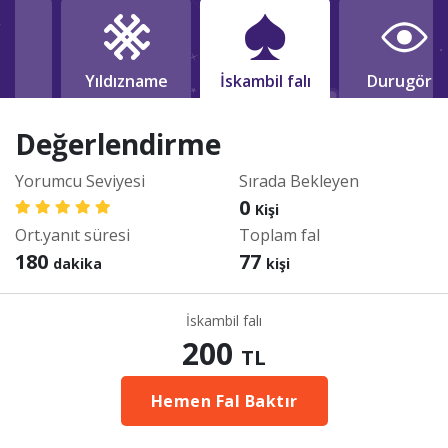
lı
Yıldızname
İskambil falı
Durugörü
Değerlendirme
Yorumcu Seviyesi
Sırada Bekleyen
0
Kişi
Ort.yanıt süresi
Toplam fal
180
77
dakika
kişi
İskambil falı
200
TL
Hemen Fal Baktır