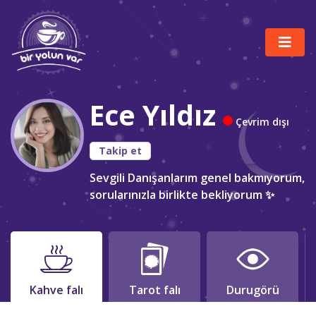
Ece Yıldız
Çevrim dışı
Takip et
Sevgili Danışanlarım genel bakmıyorum,
sorularınızla birlikte bekliyorum ✨
Kahve falı
Tarot falı
Durugörü