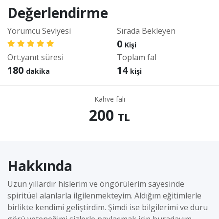
Değerlendirme
Yorumcu Seviyesi
Sırada Bekleyen
0
Kişi
Ort.yanıt süresi
Toplam fal
180
14
dakika
kişi
Kahve falı
200
TL
Hakkında
Uzun yıllardır hislerim ve öngörülerim sayesinde
spiritüel alanlarla ilgilenmekteyim. Aldığım eğitimlerle
birlikte kendimi geliştirdim. Şimdi ise bilgilerimi ve duru