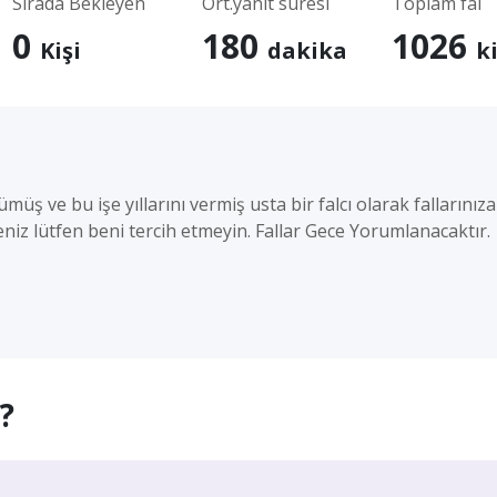
Sırada Bekleyen
Ort.yanıt süresi
Toplam fal
0
180
1026
Kişi
dakika
ki
üş ve bu işe yıllarını vermiş usta bir falcı olarak fallarınız
niz lütfen beni tercih etmeyin. Fallar Gece Yorumlanacaktır.
?