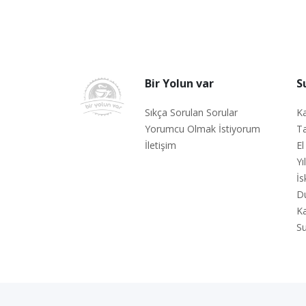
Bir Yolun var
S
Sıkça Sorulan Sorular
Ka
Yorumcu Olmak İstiyorum
Ta
İletişim
El
Yı
İs
D
Ka
Su