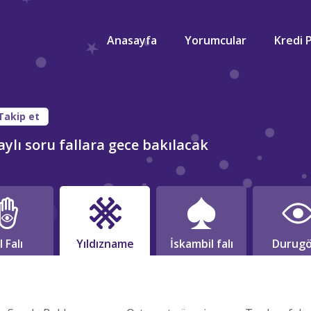
Anasayfa
Yorumcular
Kredi 
Takip et
ylı soru fallara gece bakılacak
l Falı
Yıldızname
İskambil falı
Durugö