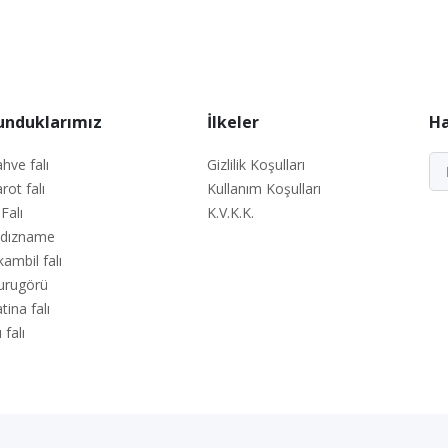
unduklarımız
İlkeler
Ha
hve falı
Gizlilik Koşulları
rot falı
Kullanım Koşulları
 Falı
K.V.K.K.
ldızname
kambil falı
urugörü
tina falı
 falı