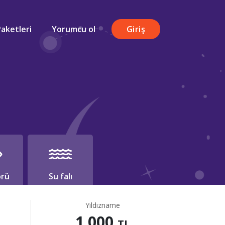
Paketleri
Yorumcu ol
Giriş
rü
Su falı
Yıldızname
1.000
TL