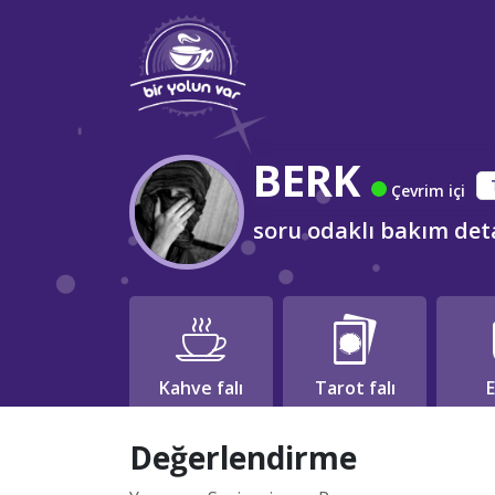
BERK
Çevrim içi
soru odaklı bakım deta
Kahve falı
Tarot falı
E
Değerlendirme