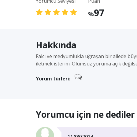
Yorumcu Seviyesi
Puan
97
%
Hakkında
Falcı ve medyumlukla uğraşan bir ailede büyüm
iletmek isterim. Olumsuz yoruma açık değilse
Yorum türleri:
Yorumcu için ne dediler 
11/08/2024