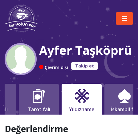
Ayfer Taşköprü
Takip et
Çevrim dışı
falı
Tarot falı
Yıldızname
İskambil fal
Değerlendirme