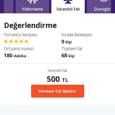
lı
Yıldızname
İskambil falı
Durugörü
Değerlendirme
Yorumcu Seviyesi
Sırada Bekleyen
0
Kişi
Ort.yanıt süresi
Toplam fal
180
68
dakika
kişi
İskambil falı
500
TL
Hemen Fal Baktır