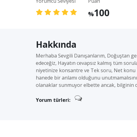
Yorumcu Seviyesi
Puan
100
%
Hakkında
Merhaba Sevgili Danışanlarım, Doğuştan gele
edeceğiz, Hayatın cevapsız kalmış tüm soruları
niyetinize konsantre ve Tek soru, Net konu ş
hanede bir anlamı olduğunu unutmamalısınız
olanaklar sunmuyor elbette ancak, bilginin 
Yorum türleri: