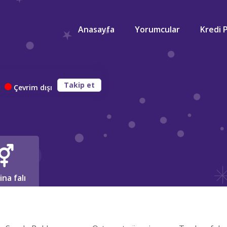
Anasayfa
Yorumcular
Kredi 
k
Takip et
Çevrim dışı
ina falı