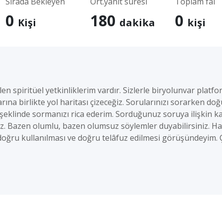
Sırada Bekleyen
Ort.yanıt süresi
Toplam fal
0
180
0
Kişi
dakika
kişi
n spiritüel yetkinliklerim vardır. Sizlerle biryolunvar plat
na birlikte yol haritası çizeceğiz. Sorularınızı sorarken doğu
eklinde sormanızı rica ederim. Sorduğunuz soruya ilişkin kar
. Bazen olumlu, bazen olumsuz söylemler duyabilirsiniz. Ha
doğru kullanılması ve doğru telâfuz edilmesi görüşündeyim. Ç