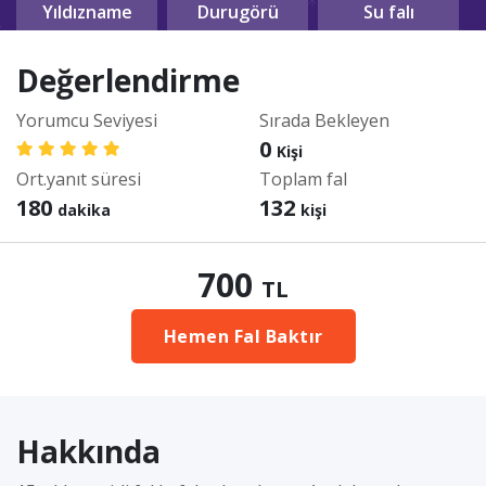
Yıldızname
Durugörü
Su falı
Değerlendirme
Yorumcu Seviyesi
Sırada Bekleyen
0
Kişi
Ort.yanıt süresi
Toplam fal
180
132
dakika
kişi
700
TL
Hemen Fal Baktır
Hakkında